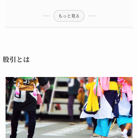
股引のサイズはどう選べばいい？
股引の正しい選び方3つ
①カラーで選ぶ
プロの庭師がおすすめの股引5選
②用途で選ぶ
③履きやすさで選ぶ
1位 義若 股引き・本藍 メンズレディース兼用
2位 あい藍 半股引 はんだこ 白
もっと見る
股引とは