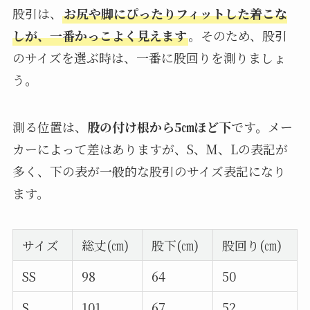
股引は、
お尻や脚にぴったりフィットした着こな
しが、一番かっこよく見えます
。そのため、股引
のサイズを選ぶ時は、一番に股回りを測りましょ
う。
測る位置は、
股の付け根から5㎝ほど下
です。メー
カーによって差はありますが、S、M、Lの表記が
多く、下の表が一般的な股引のサイズ表記になり
ます。
サイズ
総丈(㎝)
股下(㎝)
股回り(㎝)
SS
98
64
50
S
101
67
52