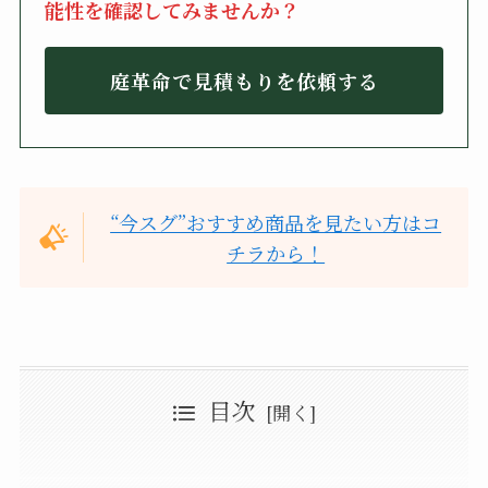
能性を確認してみませんか？
庭革命で見積もりを依頼する
“今スグ”おすすめ商品を見たい方はコ
チラから！
目次
股引とは
ステテコやパッチとの違い
ステテコとの違い
お祭り以外の用途はある？
パッチとの違い
股引の正しい履き方の手順
股引のたたみ方は？