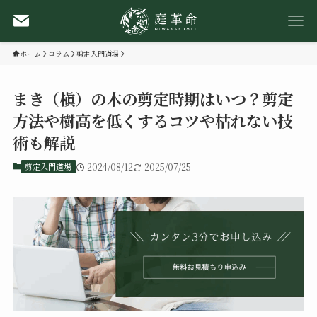
ホーム
コラム
剪定入門道場
まき（槇）の木の剪定時期はいつ？剪定
方法や樹高を低くするコツや枯れない技
術も解説
剪定入門道場
2024/08/12
2025/07/25