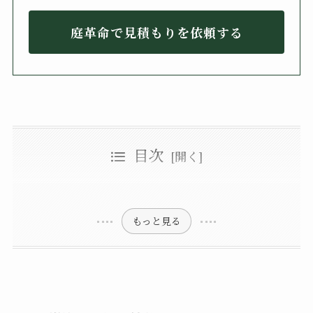
庭革命で見積もりを依頼する
目次
まき（槇）の木の特徴
まき（槇）の木の剪定時期や剪定のポイントとは
季節別・まき（槇）の木の剪定ポイント
まき（槇）の木の剪定方法
風通しをよくする「透かし剪定」
まき（槇）の木の樹高を低くする方法
樹形を整える「刈り込み剪定」
樹高を低くしたいなら「切り戻し剪定」
まき（槇）の木の芯止めのポイントとは？
垣根としてのまきの木の剪定方法とは
まき（槇）の木の育て方
まき（槇）の木の剪定した枝は挿し木で再利用できる
まき（槇）の木の育て方①：植え付け
まき（槇）の木の育て方②：日当たり
まき（槇）の木の育て方③：水はけ
もっと見る