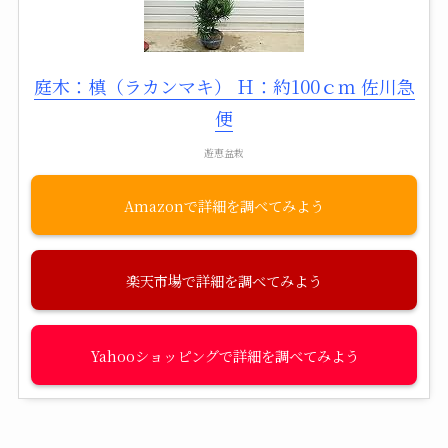
庭木：槙（ラカンマキ） Ｈ：約100ｃｍ 佐川急
便
遊恵盆栽
Amazon
楽天市場
Yahooショッピング