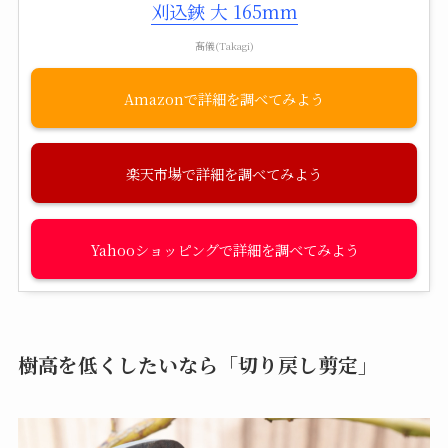
刈込鋏 大 165mm
髙儀(Takagi)
Amazon
楽天市場
Yahooショッピング
樹高を低くしたいなら「切り戻し剪定」