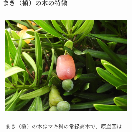
まき（槇）の木の特徴
まき（槇）の木はマキ科の常緑高木で、原産国は