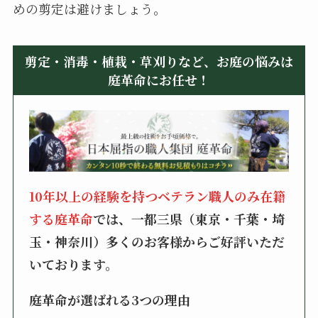
めの剪定は避けましょう。
剪定・消毒・植栽・草刈りなど、お庭の悩みは
庭革命にお任せ！
10年以上の経験を持つベテラン職人のみ在籍
する庭革命
では、一都三県（東京・千葉・埼
玉・神奈川）多くのお客様からご好評いただ
いております。
庭革命が選ばれる3つの理由