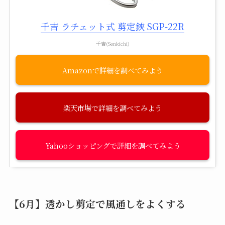
千吉 ラチェット式 剪定鋏 SGP-22R
千吉(Senkichi)
Amazon
楽天市場
Yahooショッピング
【6月】透かし剪定で風通しをよくする