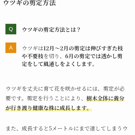
ウツギの剪定方法
ウツギの剪定方法とは？
ウツギは
12月～2月の剪定は伸びすぎた枝
や不要枝
を切り、
6月の剪定では透かし剪
定をして風通しをよくします
。
ウツギを丈夫に育て花を咲かせるには、剪定が必
要です。剪定を行うことにより、
樹木全体に養分
が行き渡り健康な株に成長
します。
また、成長すると5メートルにまで達してしまうウ