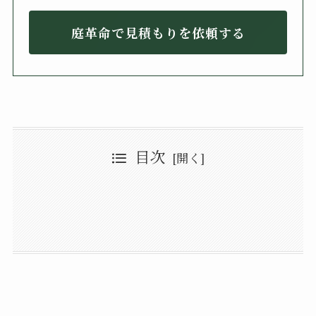
庭革命で見積もりを依頼する
目次
ウツギの特徴とは？種類や花言葉も解説
ウツギの剪定時期は年2回
ウツギの剪定方法
【12月～2月】伸びすぎた枝や不要枝を切る
ウツギの育て方
【6月】透かし剪定で風通しをよくする
水やりや肥料の頻度とタイミング
ウツギが枯れる理由
鉢植えで栽培するなら植え替え（鉢替え）が必要
害虫被害や病気によって枯れる
ウツギの花が咲かない原因と対策
剪定時期や剪定カ所を失敗した
ウツギは剪定した枝を挿し木に再利用しよう！
ウツギの剪定をプロに依頼した場合の費用は？
見積もりは複数の業者でとるのがおすすめ
ウツギの剪定のまとめ