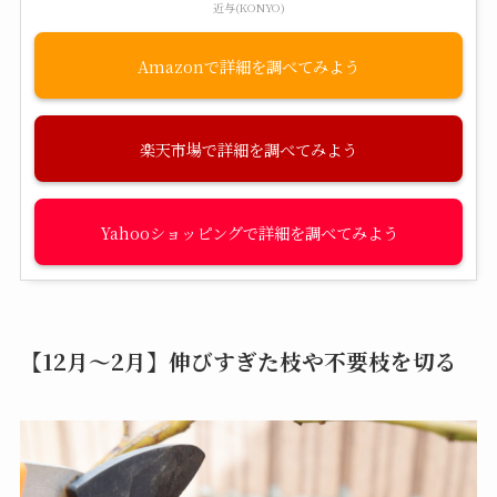
近与(KONYO)
Amazon
楽天市場
Yahooショッピング
【12月～2月】伸びすぎた枝や不要枝を切る