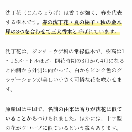
沈丁花（じんちょうげ）は香りが強く、春を代表
する樹木です。
春の沈丁花・夏の梔子・秋の金木
犀の3つを合わせて三大香木
と呼ばれています。
沈丁花は、ジンチョウゲ科の常緑低木で、樹高は1
～1.5メートルほど。開花時期の3月から4月になる
と内側から外側に向かって、白からピンク色のグ
ラデーションが美しい小さく可憐な花を咲かせま
す。
原産国は中国で、
名前の由来は香りが沈花に似て
いることから
つけられました。ほかには、十字型
の花がクローブに似ているという説もあります。