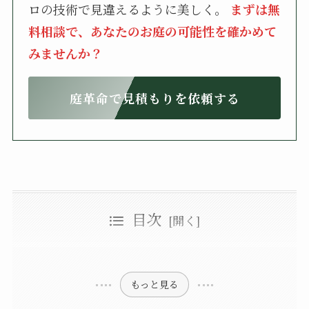
ロの技術で見違えるように美しく。
まずは無
料相談で、あなたのお庭の可能性を確かめて
みませんか？
庭革命で見積もりを依頼する
目次
沈丁花の特徴とは
沈丁花の剪定時期とは？
最適な剪定時期は花後の5〜6月
沈丁花の剪定ではどこを切るべき？具体的な方法を解説
剪定を避けるべき時期と理由
軽剪定と強剪定の適切な時期
基本的な沈丁花の剪定方法とは
沈丁花が枯れる理由3つを紹介
沈丁花を小さく剪定したい場合
剪定後のケアと注意点
害虫被害や病気によって枯れる
スカスカになった沈丁花を復活させる方法は？
肥料不足や強剪定をしてしまって回復できなく枯れる
沈丁花の寿命の寿命によって枯れる
定期的な鉢替え作業が必要
もっと見る