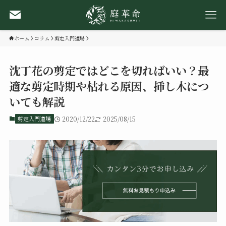
ホーム
コラム
剪定入門道場
沈丁花の剪定ではどこを切ればいい？最
適な剪定時期や枯れる原因、挿し木につ
いても解説
剪定入門道場
2020/12/22
2025/08/15