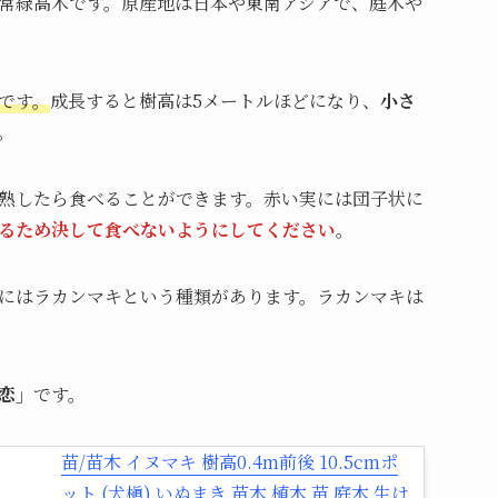
常緑高木です。原産地は日本や東南アジアで、庭木や
です。
成長すると樹高は5メートルほどになり、
小さ
。
熟したら食べることができます。赤い実には団子状に
るため決して食べないようにしてください
。
にはラカンマキという種類があります。ラカンマキは
恋」
です。
苗/苗木 イヌマキ 樹高0.4m前後 10.5cmポ
ット (犬槇) いぬまき 苗木 植木 苗 庭木 生け