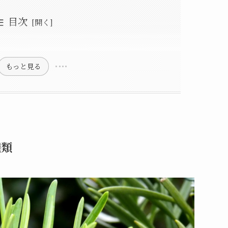
目次
や種類
〜10月）
く解説
ポイント
法
敗しないコツ
の整え方
本手順
法
イミング
もっと見る
種類