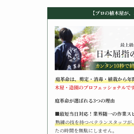
【プロの植木屋が、
庭革命は、剪定・消毒・植栽から年
木屋・造園のプロフェッショナルで
庭革命が選ばれる3つの理由
■最短当日対応！業界随一の作業ス
熟練の技を持つベテランスタッフが
たの時間を無駄にしません。