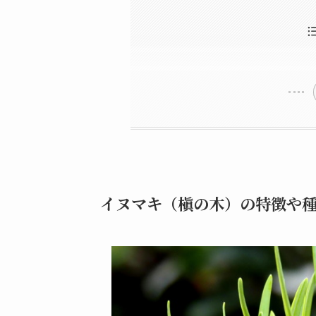
イヌマキ（槇の木）の特徴
イヌマキの剪定時期とは
年2回剪定の適期（5月・9
イヌマキの剪定方法を詳し
12月の剪定で注意すべき
強剪定時期の選び方
イヌマキの透かし剪定方
イヌマキ剪定の注意点と失
剪定バリカンを使った形
イヌマキの生垣剪定の基
針葉樹特有の剪定注意点
イヌマキの育て方
病気・害虫を防ぐ剪定方
剪定後のケアと管理
水やりや肥料の頻度とタ
イヌマキ（槇の木）の特徴や