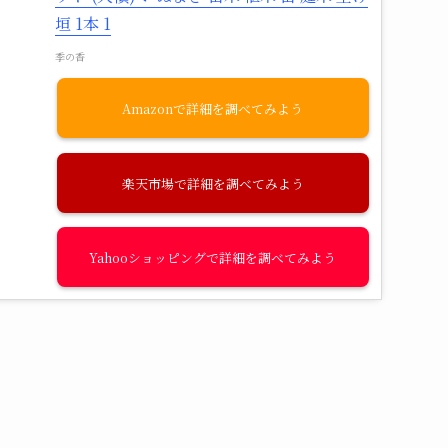
垣 1本 1
季の香
Amazon
楽天市場
Yahooショッピング