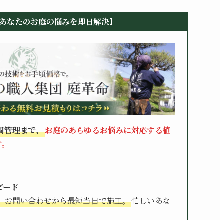
あなたのお庭の悩みを即日解決】
間管理まで、
お庭のあらゆるお悩みに対応する植
す。
ピード
、お問い合わせから最短当日で施工。
忙しいあな