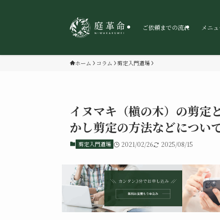
ご依頼までの流れ
メニュ
ホーム
コラム
剪定入門道場
イヌマキ（槇の木）の剪定
かし剪定の方法などについ
剪定入門道場
2021/02/26
2025/08/15