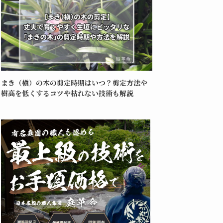
まき（槇）の木の剪定時期はいつ？剪定方法や
樹高を低くするコツや枯れない技術も解説