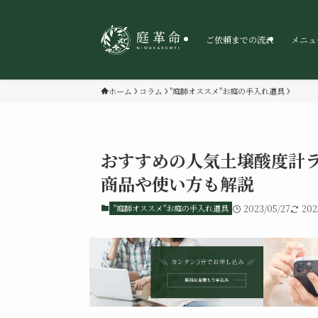
ご依頼までの流れ
メニュ
ホーム
コラム
"庭師オススメ"お庭の手入れ道具
おすすめの人気土壌酸度計ラ
商品や使い方も解説
"庭師オススメ"お庭の手入れ道具
2023/05/27
202