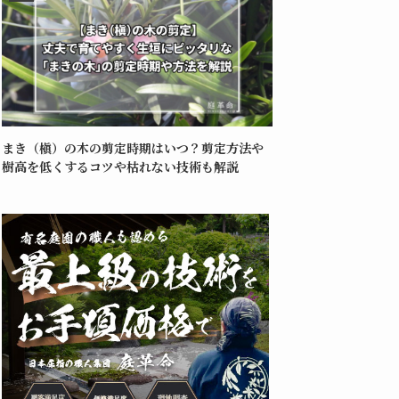
まき（槇）の木の剪定時期はいつ？剪定方法や
樹高を低くするコツや枯れない技術も解説