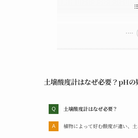
土壌酸度計はなぜ必要？p
pHと書いて何と読む？
土壌酸度計とは？
土が酸性に傾くとどうな
土がアルカリ性に傾くと
土壌酸度計の仕組み
【タイプ別】3つの土壌酸
タイプ①アナログ式なら
土壌酸度計はどこで買える
タイプ②デジタル式なら
タイプ③実験用品（測定
【100均】ダイソー、セ
初心者にも使いやすい！お
【ホームセンター】コメ
【ネット通販】Amazon、楽天、ヤフーショッピング、モノタロウ、ヨドバシなどで買える？
土壌酸度計はなぜ必要？pHの
土壌酸度計はなぜ必要？
植物によって好む酸度が違い、土