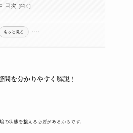
目次
Hの疑問を分かりやすく解説！
る？
どうなる？
度計の選び方
電池不要！
？
多機能で◎
液・試験紙）もおすすめ
リア、キャンドゥなどで買える？
すすめの土壌酸度計15選
リ、カインズ、ナフコ、ホーマックなどで買える？
もっと見る
疑問を分かりやすく解説！
壌の状態を整える必要があるからです。