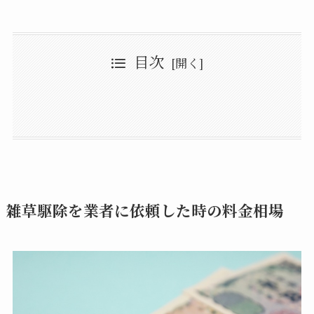
目次
雑草駆除を業者に依頼した時の料金相場
費用を抑える方法！
草むしりをしたゴミを自分で処理する
草むしりを依頼できる業者は？
荒れた庭にならないように日頃から管理する
【植木屋】同時に剪定などを依頼できる
業者に依頼する5つのメリット
【シルバー人材センター】低価格で依頼できる
1,庭掃除まで同時に依頼できる
雑草対策を同時に依頼するのも◎
2,草むしりを代行してもらうことで時間や手間がかからない
3,道具を揃えなくていいので無駄な出費にならない
4,身体への負担がかからない
業者選びは複数の会社から見積もりをとるのがおすすめ
5,スッキリして近所の迷惑にならない
雑草駆除業者のまとめ
雑草駆除を業者に依頼した時の料金相場