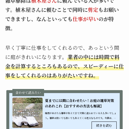
雑草駆除は
植木屋さん
に頼んでいる人が多いで
す。植木屋さんに頼むことで同時に
剪定
もお願い
できますし、なんといっても
仕事が早い
のが特
徴。
早く丁寧に仕事をしてくれるので、あっという間
に庭がきれいになります。
業者の中には時間で料
金を計算するところもあるので、スピーディーに仕
事をしてくれるのはありがたいですね。
夏までには間に合わせたい！お庭の雑草対策
のあれこれ【おすすめの方法も解説】
梅雨があけたら雑草が生えてきて対策に追われている人も多いでしょ
う。雑草は抜いても抜いても生えてくる厄介なものです。今回は、雑
草対策について紹介していきます。おすすめの対策方法やそのポイン
トを紹介し...