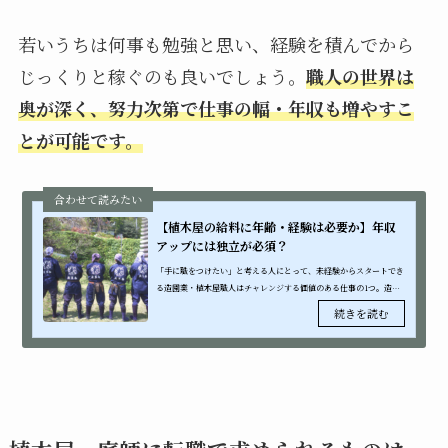
若いうちは何事も勉強と思い、経験を積んでから
じっくりと稼ぐのも良いでしょう。
職人の世界は
奥が深く、努力次第で仕事の幅・年収も増やすこ
とが可能です。
【植木屋の給料に年齢・経験は必要か】年収
アップには独立が必須？
「手に職をつけたい」と考える人にとって、未経験からスタートでき
る造園業・植木屋職人はチャレンジする価値のある仕事の1つ。造園
業・植木屋職人は、技術職として長く働ける上、独立開業という道も
開ける職業で...