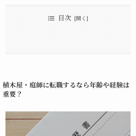
目次
植木屋・庭師に転職するなら年齢や経験は重要？
庭師に転職後の給料は？植木屋年収はどれくらい？
植木屋さんの給料は日給月給制が基本
植木屋・庭師に転職で求められるものは「体力」
植木屋・造園業の修行中は給料も少ない
植木屋・庭師の就職・求人で庭園管理士の資格は重要？口コミは？
《求人PR》庭革命への転職なら植木屋・庭師の年収も安定
《求人PR》ベンチャー植木屋・庭革命の募集要項：未経験OK・20代の若手中心！
植木屋に未経験から転職して成功するパターン
40代でも未経験から造園業転職で成功している人はいる
植木屋・造園業に転職後、独立開業するなら儲かる
植木屋の個人経営は営業力も必要
まとめ
植木屋のフランチャイズ化の道
転職後、儲かる植木職人になるには集客力の勉強も必要
植木屋・庭師に転職するなら年齢や経験は
重要？