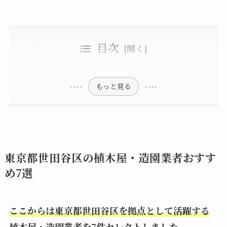
目次
東京都世田谷区の植木屋・造園業者おすすめ7選
【おすすめNo1！】SANGA（サンガ）
世田谷区の植木屋・造園業者選びで失敗しないポイント
さくら庭園株式会社
有樹造園
明確な料金体系を持つ業者を選ぶ
庭革命
安くて評判の良い植木屋を選ぶために確認すべき5つのチェックポイント
口コミや評判をチェック
庭竹(にわたけ)
地域密着型の業者がおすすめ
1. 見積もりは無料で現地調査をしてくれるか
小杉造園株式会社
2. 作業内容と料金の明細が詳細か
株式会社亀井造園
もっと見る
東京都世田谷区の植木屋・造園業者おすす
め7選
ここからは東京都世田谷区を拠点として活躍する
植木屋・造園業者を7件セレクトしました。