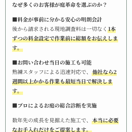
なぜ多くのお客様が庭革命を選ぶのか？
■料金が事前に分かる安心の明朗会計
後から請求される現地調査料は一切なく
1本
ずつの料金設定で作業前に総額をお伝えしま
す。
■お問い合わせ当日の施工も可能
熟練スタッフによる迅速対応で、
他社なら2
週間以上かかる作業も最短当日で解決しま
す。
■プロによるお庭の総合診断を実施
数年先の成長を見据えた施工で、
本当に必要
なお手入れだけをご提案します。