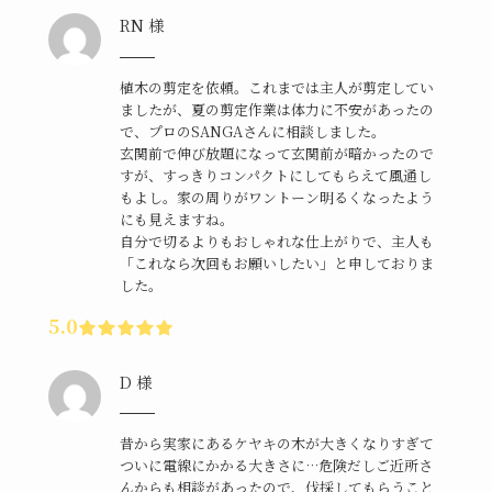
RN 様
植木の剪定を依頼。これまでは主人が剪定してい
ましたが、夏の剪定作業は体力に不安があったの
で、プロのSANGAさんに相談しました。
玄関前で伸び放題になって玄関前が暗かったので
すが、すっきりコンパクトにしてもらえて風通し
もよし。家の周りがワントーン明るくなったよう
にも見えますね。
自分で切るよりもおしゃれな仕上がりで、主人も
「これなら次回もお願いしたい」と申しておりま
した。
5.0
D 様
昔から実家にあるケヤキの木が大きくなりすぎて
ついに電線にかかる大きさに…危険だしご近所さ
んからも相談があったので、伐採してもらうこと