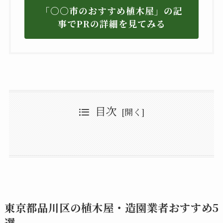
「〇〇市のおすすめ植木屋」の記
事でPRの詳細を見てみる
目次
東京都品川区の植木屋・造園業者おすすめ5選
緑化隊(りょっかたい)
東京都品川区の植木屋・造園業者でおすすめの業者選びや具体的な流れ
西村造園土木株式会社
株式会社 八香園(はっこうえん)
品川区の地域特性を理解している業者を探す
ありがとうバラ園芸
剪定や庭木の伐採などを依頼する際の注意点
相見積もりから契約までの具体的なステップ
日本パブリックサービス株式会社
作業当日の流れと確認すべきポイント
近隣への配慮と事前準備の重要性
近くの植木屋を探せる！迷ったら一括見積もりをとるのがおすすめ
作業範囲と追加料金の明確化
作業時期の選定と天候による影響への対処
品川区の植木屋・造園業者おすすめ5選のまとめ
東京都品川区の植木屋・造園業者おすすめ5
選