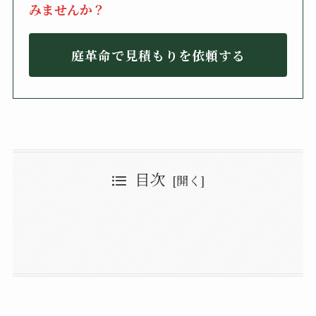
みませんか？
庭革命で見積もりを依頼する
目次
アオダモの特徴
アオダモの剪定時期
アオダモの剪定方法
基本は透かし剪定
アオダモの剪定するべき枝は？
大きくしないなら強剪定
アオダモの剪定は自然樹形が◎
アオダモの花が咲かない・枯れてしまう原因
花芽を剪定してしまっている
剪定した枝を挿し木で再利用しよう
病害虫被害で元気がなくなってしまっている
アオダモの剪定をプロに依頼した場合の費用相場
見積もりは複数の会社からとるのがおすすめ
アオダモ剪定のまとめ