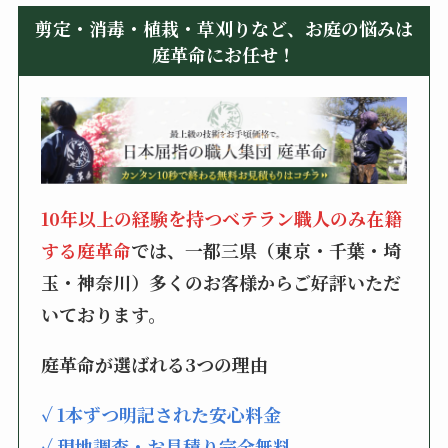
剪定・消毒・植栽・草刈りなど、お庭の悩みは
庭革命にお任せ！
10年以上の経験を持つベテラン職人のみ在籍
する庭革命
では、一都三県（東京・千葉・埼
玉・神奈川）多くのお客様からご好評いただ
いております。
庭革命が選ばれる3つの理由
✓ 1本ずつ明記された安心料金
✓ 現地調査・お見積り完全無料