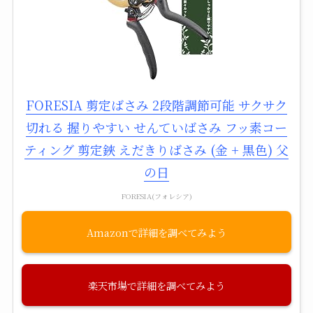
FORESIA 剪定ばさみ 2段階調節可能 サクサク
切れる 握りやすい せんていばさみ フッ素コー
ティング 剪定鋏 えだきりばさみ (金 + 黒色) 父
の日
FORESIA(フォレシア)
Amazon
楽天市場