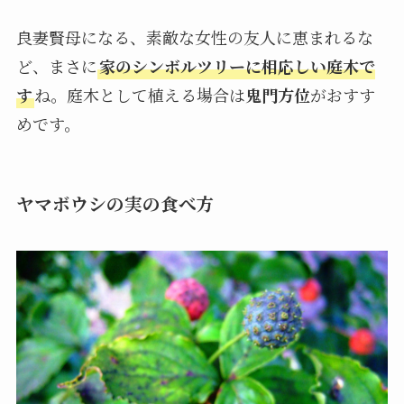
良妻賢母になる、素敵な女性の友人に恵まれるな
ど、まさに
家のシンボルツリーに相応しい庭木で
す
ね。庭木として植える場合は
鬼門方位
がおすす
めです。
ヤマボウシの実の食べ方