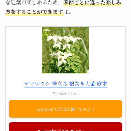
な紅葉が楽しめるため、
季節ごとに違った楽しみ
方をすることができます
よ。
ヤマボウシ 株立ち 根巻き大苗 庭木
花ひろばオンライン
Amazon