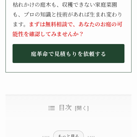
枯れかけの庭木も、収穫できない家庭菜園
も、プロの知識と技術があれば生まれ変わり
ます。
まずは無料相談で、あなたのお庭の可
能性を確認してみませんか？
庭革命で見積もりを依頼する
目次
ヤマボウシとは？山法師(ヤマボウシ)の基本情報
ヤマボウシの開花時期
ヤマボウシの花と木の特徴
ヤマボウシの花言葉
ヤマボウシの風水効果
ヤマボウシの実の食べ方
ヤマボウシの花とハナミズキの花との違い
ヤマボウシとハナミズキの開花時期にも違いがある
ヤマボウシ（やまぼうし）の種類は「落葉樹」と「常緑樹」がある
落葉樹のヤマボウシの種類・品種を特徴と一緒に紹介！
株立ちのヤマボウシ｜玄関前にピッタリ
サトミ｜丸みを帯びたピンク色がかわいい
紅富士｜日差しで赤みがよりきれい
ミルキーウェイ｜ダントツで紅葉が鮮やか
ウルフアイ｜まだらがおしゃれな印象
もっと見る