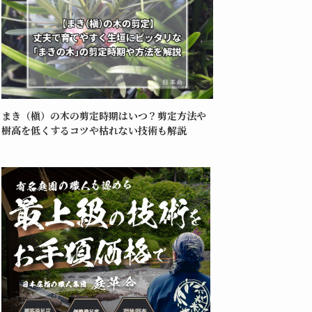
まき（槇）の木の剪定時期はいつ？剪定方法や
樹高を低くするコツや枯れない技術も解説