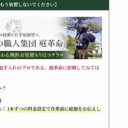
もう放置しないでください】
庭手入れのプロである、庭革命に依頼してみては
か？
計
なく
1本ずつの料金設定で作業前に総額をお伝えし