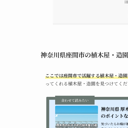
神奈川県座間市の植木屋・
株式会社緑建(りょくけん
神奈川県座間市の植木屋・
株式会社草光緑化
庭革命
草刈プロドットコム「株式
その他座間市周辺の植木屋
鈴野緑地土木株式会社
有限会社 隆登緑化建設(
株式会社 大光
株式会社高野(たかの)
デザインアース エクステ
Garden 彩
神奈川県座間市の植木屋・造園
ここでは座間市で活躍する植木屋・造園
ってくれる植木屋・造園を見つけてくだ
神奈川県 厚
のポイント
気づいたらお庭が