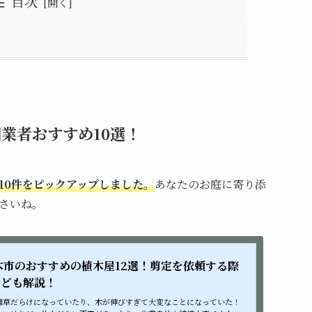
目次
造園業者おすすめ10選！
)
造園業者おすすめ10選！
会社OCS」
・造園一覧
りゅうとりょくかけんせつ)
リア＆ガーデン/株式会社フォーシーズン
業者おすすめ10選！
10件をピックアップしました。
あなたのお庭に寄り添
さいね。
木市のおすすめの植木屋12選！剪定を依頼する際
なども解説！
雑草だらけになっていたり、木が伸びすぎて大変なことになっていた！