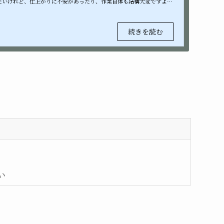
たいけれど、仕上がりに不安があったり、作業自体も結構大変ですよ
に任せてみてはいかが...
い