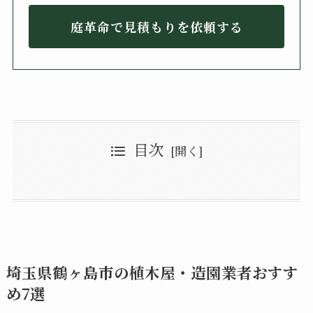
庭革命で見積もりを依頼する
目次
埼玉県鶴ヶ島市の植木屋・造園業者おすすめ7選
【当サイト注目の業者】夏木造園(ナツキゾウエン)
庭木の剪定や伐採の依頼で信頼できる業者の探し方のポイント
庭革命
有限会社豊美園
インターネットで地域の業者を検索する
やまぎわ夢創園
埼玉県鶴ヶ島市の植木屋・造園一覧まとめ
口コミや評判を複数の媒体で確認する
並木造園（株） 鶴ヶ島支店
資格や実績の有無を確認する
清水工業ガーデン
知人や近隣住民からの紹介を活用する
株式会社後藤緑化
見積もり時の対応で業者の姿勢を見極める
保険加入の有無を必ず確認する
埼玉県鶴ヶ島市の植木屋・造園業者おすす
め7選