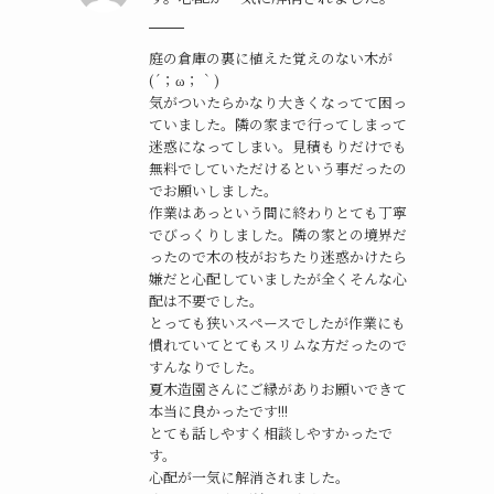
庭の倉庫の裏に植えた覚えのない木が
(´；ω；｀)
気がついたらかなり大きくなってて困っ
ていました。隣の家まで行ってしまって
迷惑になってしまい。見積もりだけでも
無料でしていただけるという事だったの
でお願いしました。
作業はあっという間に終わりとても丁寧
でびっくりしました。隣の家との境界だ
ったので木の枝がおちたり迷惑かけたら
嫌だと心配していましたが全くそんな心
配は不要でした。
とっても狭いスペースでしたが作業にも
慣れていてとてもスリムな方だったので
すんなりでした。
夏木造園さんにご縁がありお願いできて
本当に良かったです!!!
とても話しやすく相談しやすかったで
す。
心配が一気に解消されました。