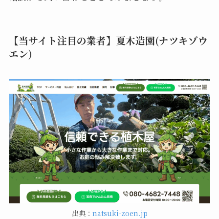
【当サイト注目の業者】夏木造園(ナツキゾウ
エン)
出典：
natsuki-zoen.jp