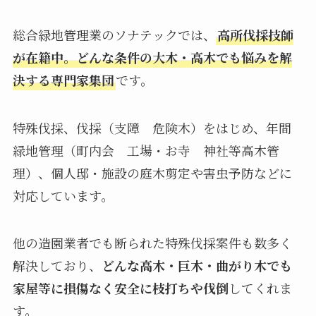
総合緑地管理業のソナテックでは、
高所伐採技師
が在籍中。どんな条件の大木・高木でも悩みを解
決する専門家集団
です。
特殊伐採、伐採（支障 危険木）をはじめ、年間
緑地管理（町内会 工場・お寺 神社等高木管
理）、個人邸・施設の庭木剪定や害虫予防などに
対応しています。
他の造園業者でも断られた特殊伐採案件も数多く
解決しており、
どんな高木・巨木・曲がり木でも
家屋等に損傷なく安全に枝打ちや伐倒
してくれま
す。