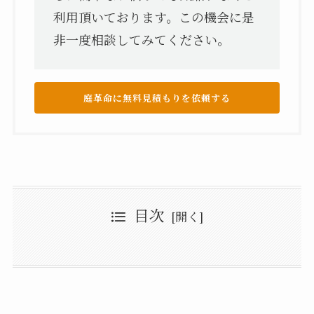
利用頂いております。この機会に是
非一度相談してみてください。
庭革命に無料見積もりを依頼する
目次
岡山市の伐採・伐採後のルール
岡山市のおすすめの伐採・伐根業者7選
庭革命
岡山市のおすすめの伐採・伐根業者7選：まとめ
株式会社ソナテック
伐採レスキューガーデン岡坂
福森造園
参伍捌（さごはち）
岡山庭木伐採バスターズ
株式会社岡山シルバー隊