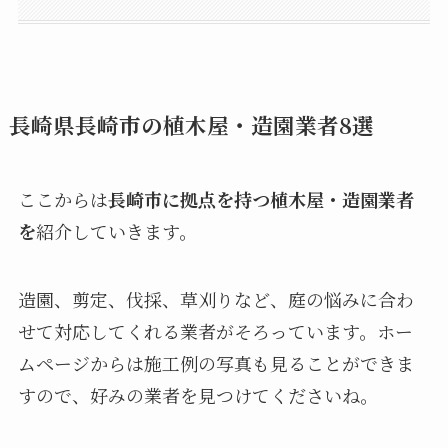
松若園
広輝緑化
当麻照光園
水樹
松田久花園
茂樹園
長崎県長崎市の植木屋・造園業者8選
ここからは
長崎市に拠点を持つ植木屋・造園業者
を
紹介していきます。
造園、剪定、伐採、草刈りなど、庭の悩みに合わ
せて対応してくれる業者がそろっています。ホー
ムページからは施工例の写真も見ることができま
すので、好みの業者を見つけてくださいね。