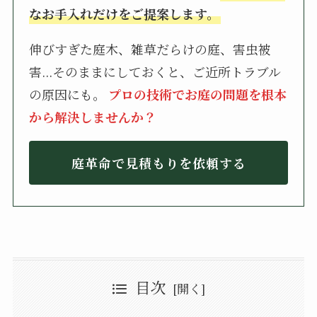
なお手入れだけをご提案します。
伸びすぎた庭木、雑草だらけの庭、害虫被
害...そのままにしておくと、ご近所トラブル
の原因にも。
プロの技術でお庭の問題を根本
から解決しませんか？
庭革命で見積もりを依頼する
目次
長崎県長崎市の植木屋・造園業者8選
庭革命（にわかくめい）
長崎県長崎市のおすすめの植木屋・造園業者8選：まとめ
景照園