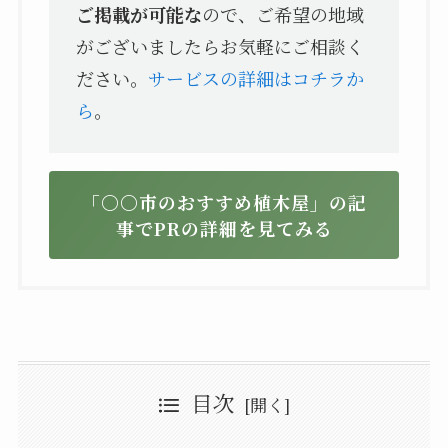
ご掲載が可能な
ので、ご希望の地域
がございましたらお気軽にご相談く
ださい。
サービスの詳細はコチラか
ら
。
「〇〇市のおすすめ植木屋」の記
事でPRの詳細を見てみる
目次
毛呂山町で失敗しない植木屋選びのポイント
見積もりが具体的か
毛呂山町の植木屋・造園業者おすすめ5選
近隣への配慮があるか
要望に合った実績があるか
【地域おすすめ！】はなまる造園(ハナマルゾウエン)