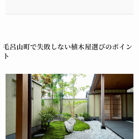
【地域別】毛呂山町の剪定・伐採の費用相場
庭革命
（有）月吉造園メンテナンス
ガーデン ソト
毛呂山町の植木屋・造園業者おすすめ：まとめ
村田円芸
その他毛呂山町周辺の植木屋・造園一覧
毛呂山町で失敗しない植木屋選びのポイン
ト