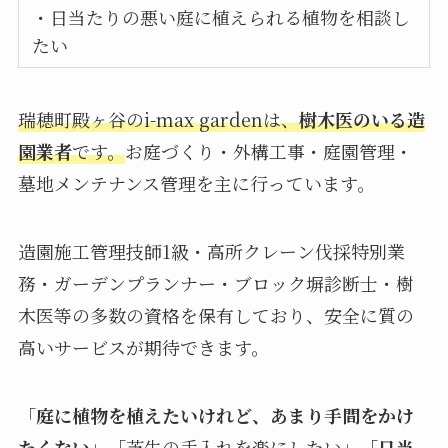
・日当たりの悪い庭に植えられる植物を相談し
たい
瑞穂町殿ヶ谷のi-max gardenは、
樹木医のいる造
園業者
です。
お庭づくり・外構工事・庭園管理・
墓地メンテナンス管理を主に行っています。
造園施工管理技師1級・高所クレーン伐採特別業
務・ガーデンプランナー・ブロック塀診断士・樹
木医等の多数の資格を保有しており、安全に質の
高いサービスが期待できます。
「
庭に植物を植えたいけれど、あまり手間をかけ
たくない
」「芝生の手入れを楽にしたい」「
日当