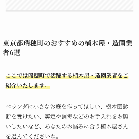
近くの植木屋を探せる！迷ったら一括見積もりをとるのがおすすめ
Toiro GARDEN 株式会社 Toiro
有限会社 新家園(しんやえん)
有限会社 吉岡園
東京都瑞穂町のおすすめの植木屋・造園業者6選のまとめ
株式会社Midoru(ミドル)
i-max garden(アイ マックス ガーデン)
東京都瑞穂町のおすすめの植木屋・造園業
者6選
ここでは瑞穂町で活躍する植木屋・造園業者をご
紹介いたします。
ベランダに小さなお庭を作ってほしい、樹木医診
断を受けたい、剪定や消毒などのお手入れをお願
いしたいなど、あなたのお悩みに合う植木屋さん
を選んでくださいね。