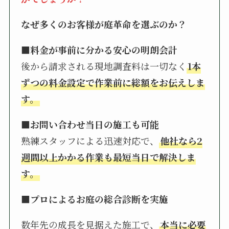
なぜ多くのお客様が庭革命を選ぶのか？
■料金が事前に分かる安心の明朗会計
後から請求される現地調査料は一切なく
1本
ずつの料金設定で作業前に総額をお伝えしま
す。
■お問い合わせ当日の施工も可能
熟練スタッフによる迅速対応で、
他社なら2
週間以上かかる作業も最短当日で解決しま
す。
■プロによるお庭の総合診断を実施
数年先の成長を見据えた施工で、
本当に必要