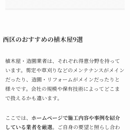
株式会社Tuin
前原紅景園
その他西区周辺の植木屋・造園一覧
Symphonic Garden
株式会社西尾園芸
（株）ダイアックスMomohanaya
有限会社岡野翠松園
みずえ緑地株式会社
西区のおすすめの植木屋9選
植木屋・造園業者は、それぞれ得意分野を持って
います。剪定や草刈りなどのメンテナンスがメイン
だったり、造園・リフォームがメインだったりと
様々です。会社の規模や保有技術によってどこま
で扱えるかも違います。
ここでは、
ホームページで施工内容や事例を紹介
している業者を厳選
。ご自身の要望と照らし合わ