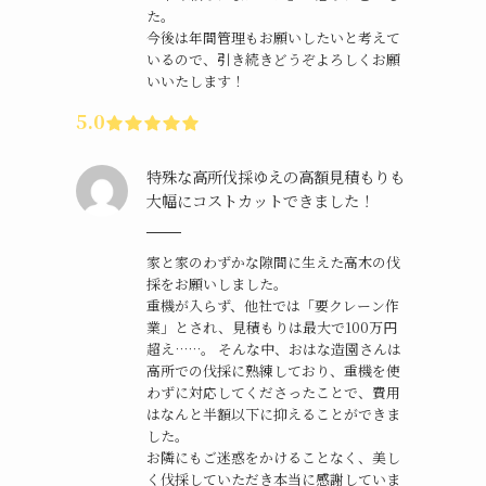
た。
今後は年間管理もお願いしたいと考えて
いるので、引き続きどうぞよろしくお願
いいたします！
5.0
特殊な高所伐採ゆえの高額見積もりも
大幅にコストカットできました！
家と家のわずかな隙間に生えた高木の伐
採をお願いしました。
重機が入らず、他社では「要クレーン作
業」とされ、見積もりは最大で100万円
超え……。 そんな中、おはな造園さんは
高所での伐採に熟練しており、重機を使
わずに対応してくださったことで、費用
はなんと半額以下に抑えることができま
した。
お隣にもご迷惑をかけることなく、美し
く伐採していただき本当に感謝していま