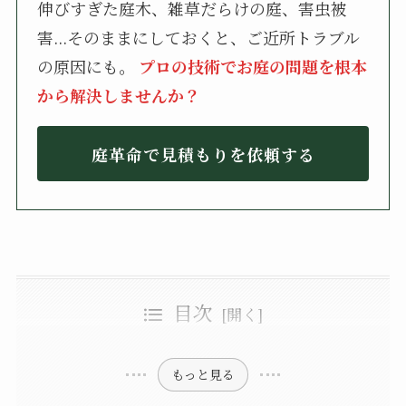
伸びすぎた庭木、雑草だらけの庭、害虫被
害...そのままにしておくと、ご近所トラブル
の原因にも。
プロの技術でお庭の問題を根本
から解決しませんか？
庭革命で見積もりを依頼する
目次
ふじみ野市の植木屋・造園業者おすすめ13選
【当サイト注目の業者】おはな造園(オハナゾウエン)
ふじみ野市の地域密着の植木屋・造園業者に庭の手入れを依頼するメリット
【地域おすすめ！】夏木造園(ナツキゾウエン)
庭革命（にわかくめい）
笑庭（えにわ）
園や（えんや）
植政造園（うえまさぞうえん）
内田造園（うちだぞうえん）
庭蔵（にわぞう）
LittleAntiqueGarden（リトルアンティークガーデン）
もっと見る
西山都市開発株式会社（にしのとしかいはつかぶしきがいしゃ）
富士見グリーンガーデン（ふじみグリーンガーデン）
粕谷造園
株式会社ドリーム・ガーデン