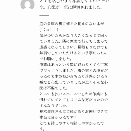
とても話しやすく相談しやすかったで
す。心配が一気に解消されました。
庭の倉庫の裏に植えた覚えのない木が
(´；ω；｀)
気がついたらかなり大きくなってて困っ
ていました。隣の家まで行ってしまって
迷惑になってしまい。見積もりだけでも
無料でしていただけるという事だったの
でお願いしました。
作業はあっという間に終わりとても丁寧
でびっくりしました。隣の家との境界だ
ったので木の枝がおちたり迷惑かけたら
嫌だと心配していましたが全くそんな心
配は不要でした。
とっても狭いスペースでしたが作業にも
慣れていてとてもスリムな方だったので
すんなりでした。
夏木造園さんにご縁がありお願いできて
本当に良かったです!!!
とても話しやすく相談しやすかったで
す。