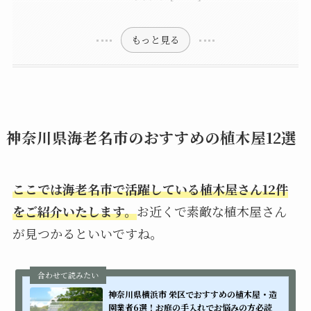
神奈川県海老名市のおすすめの植木屋12選
【当サイト注目の業者】株式会社もみぢ園（モミヂエン）
神奈川県海老名市で失敗しない植木屋・造園業者の選び方を紹介
江隆園(こうりゅうえん)
吉原造園(ヨシワラゾウエン)
料金体系が明確で追加費用の有無を確認する
政和造園(せいわぞうえん)
庭革命
庭咲桜（にわざくら）
Kokoha
栄和ガーデン
Various Gardens
もっと見る
IN NATURALららぽーと海老名店
株式会社 ホットクリーンサービス
有限会社 昇華園（しょうかえん）
神奈川県海老名市のおすすめの植木屋12選
ここでは海老名市で活躍している植木屋さん12件
をご紹介いたします。
お近くで素敵な植木屋さん
が見つかるといいですね。
神奈川県横浜市 栄区でおすすめの植木屋・造
園業者6選！お庭の手入れでお悩みの方必読