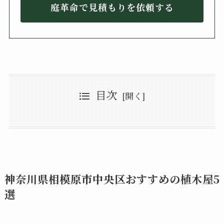
庭革命で見積もりを依頼する
目次
神奈川県相模原市中央区おすすめの植木屋5選
庭革命
中央区のおすすめの植木屋4選のまとめ
長谷部造園
矢崎造園
池見造園
小山造園
神奈川県相模原市中央区おすすめの植木屋5
選