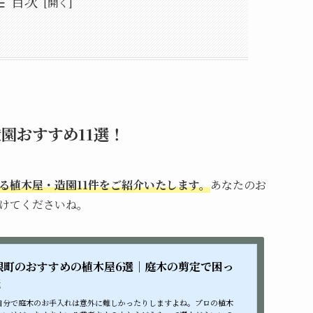
目次
造園おすすめ11選！
めの植木屋・造園業者11選のまとめ
のべぞうえん)
木屋・造園一覧
ーポレン
えん)
ール
いっしん）
園おすすめ11選！
る植木屋・造園11件をご紹介いたします。
あなたのお
けてくださいね。
根町のおすすめの植木屋6選｜庭木の剪定で困っ
読
自分で庭木のお手入れは意外に難しかったりしますよね。プロの植木