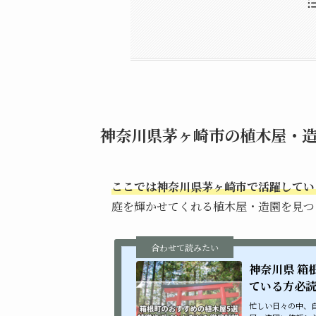
神奈川県茅ヶ崎市の植木屋・
大塚造園土木
迷ったら一括見積もりをとるのがおすすめ！貴方の庭に最適な業者を紹介
内田造園
庭革命
一富士園(いちふじえん)
神奈川県茅ヶ崎市でおすす
株式会社 川延造園(かわ
その他茅ヶ崎市周辺の植
有限会社 原田造園土木
作庭処 ガーデンギャラリ
大津賀造園(おおつがぞう
株式会社やまなか園建設
株式会社グリーンパトロ
植匠一心（うえしょう 
神奈川県茅ヶ崎市の植木屋・造
ここでは神奈川県茅ヶ崎市で活躍してい
庭を輝かせてくれる植木屋・造園を見つ
神奈川県 箱
ている方必
忙しい日々の中、