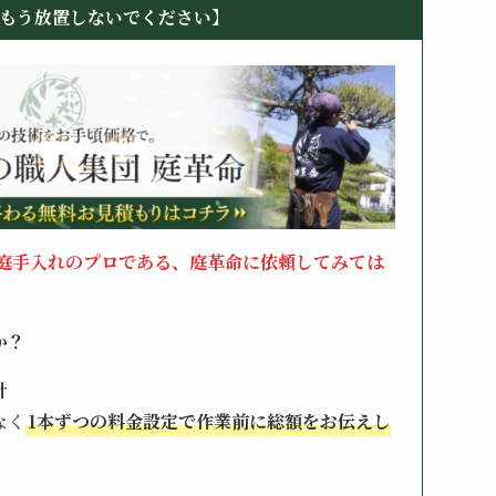
もう放置しないでください】
庭手入れのプロである、庭革命に依頼してみては
か？
計
なく
1本ずつの料金設定で作業前に総額をお伝えし