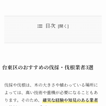
目次
台東区のおすすめの伐採・伐根業者3選
庭革命
台東区のおすすめの伐採・伐根業者3選：まとめ
株式会社台東グリーン
造園業フライング・ワン
その他台東区周辺の伐採・伐根業者一覧
台東区のおすすめの伐採・伐根業者3選
伐採や伐根は、木の大きさや植わっている場所に
よっては、高い技術や重機が必要になることもあ
ります。そのため、
確実な経験や知見のある業者