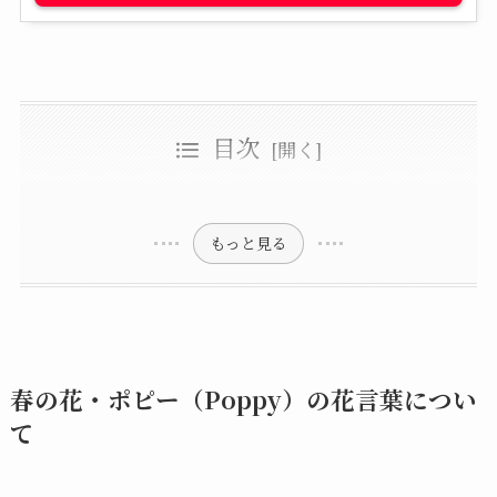
目次
春の花・ポピー（Poppy）の花言葉について
ポピー全般の花言葉とその由来
【色別】ポピーの花言葉と由来
赤色のポピーの花言葉：慰め・感謝
【種類・品種別】ポピーの花言葉
オレンジ色・ピンク色・紫色のポピーの花言葉：思いやり・いたわり
黄色いポピーの花言葉：成功・富
ヒナゲシ：ポピーの和名の花言葉
白いポピーの花言葉：眠り・忘却
アイスランドポピーの花言葉
斑色を持つポピーの花言葉：驚き
オリエンタルポピー（オニゲシ）の花言葉
青色のポピーの花言葉：恋の予感・憩い・深い魅力
カリフォルニアポピー（花菱草/ハナビシソウ）の花言葉
黒いポピーは激レア！花言葉は？
もっと見る
春の花・ポピー（Poppy）の花言葉につい
て