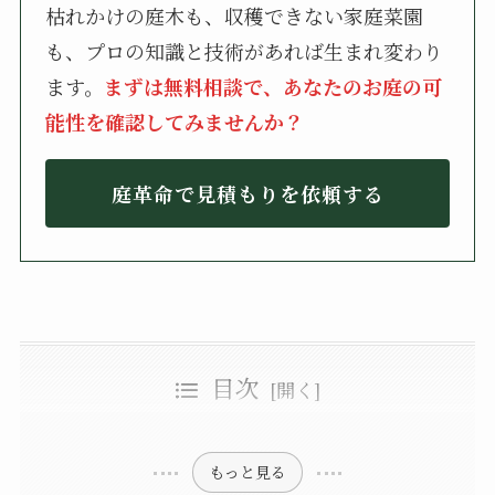
枯れかけの庭木も、収穫できない家庭菜園
も、プロの知識と技術があれば生まれ変わり
ます。
まずは無料相談で、あなたのお庭の可
能性を確認してみませんか？
庭革命で見積もりを依頼する
目次
庭砂利を敷くメリット・デメリット
庭砂利を敷く5つのメリット
庭砂利の選び方
庭砂利を敷く3つのデメリット
庭の雰囲気に合わせて砂利の色で選ぶ
プロの庭師おすすめの庭砂利21選
使いたい場所に合わせて砂利の大きさで選ぶ
必要な砂利の量を考えて予算で選ぶ
1.アイリスオーヤマ 防犯防草のジャリ
石の形状も確認する
2.玉砂利問屋 最高級白玉砂利 白化粧砂利3分
3.TAIKOH 白仙砂利8分
4.昭光物産 駐車場に敷くジャリ
5.建築金物 砂味砂利 18kg
6.新宮砂利 2分 20kg
もっと見る