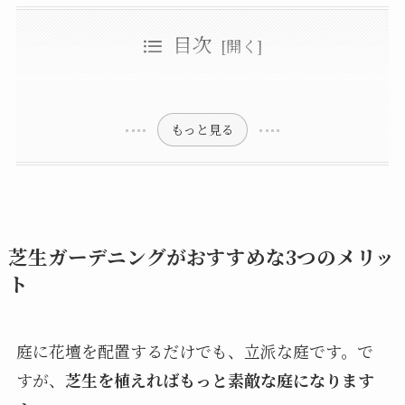
目次
芝生ガーデニングがおすすめな3つのメリット
花壇が映えガーデニングが楽しくなる
天然芝や人工芝など芝生の種類はさまざま
テーブルと椅子を置けばもうひとつのリビングに
手入れがされているように見え防犯につながる
「日本芝」は害虫や高温多湿に強い
芝生ガーデニングづくりは自分でDIYできる
「西洋芝」冬でも緑色を保つ常緑性
「人工芝」は手入れ不要で初心者でも簡単
芝生の育て方と普段の手入れ
肥料の撒き方と選び方
芝生ガーデニングの管理を業者に依頼した場合の費用相場
ガーデニングのついでに水やりをしよう
芝刈りで絨毯のように綺麗な芝庭に
雑草は見つけたらすぐに抜いて
もっと見る
芝生ガーデニングがおすすめな3つのメリッ
ト
庭に花壇を配置するだけでも、立派な庭です。で
すが、
芝生を植えればもっと素敵な庭になります