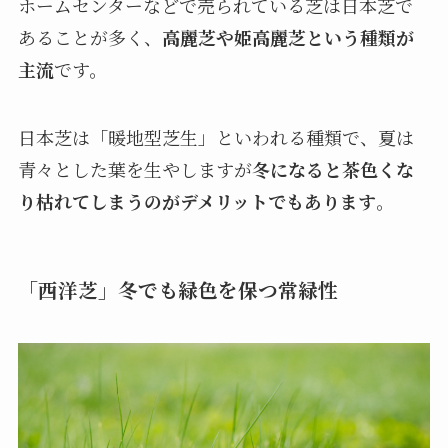
ホームセンターなどで売られている芝は日本芝で
あることが多く、
高麗芝や姫高麗芝という種類が
主流
です。
日本芝は「暖地型芝生」といわれる種類で、夏は
青々とした葉を生やしますが
冬になると茶色くな
り枯れてしまうのがデメリットでもあります
。
「西洋芝」冬でも緑色を保つ常緑性